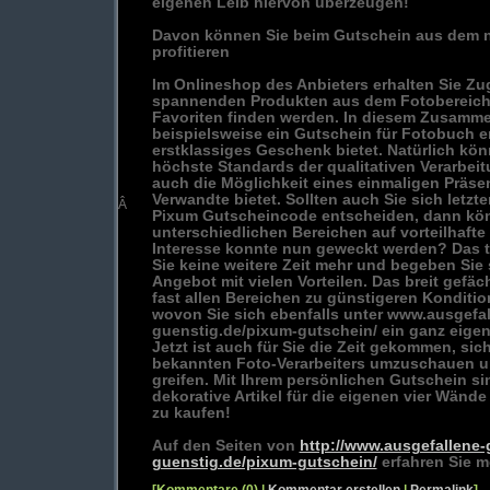
eigenen Leib hiervon überzeugen!
Davon können Sie beim Gutschein aus dem 
profitieren
Im Onlineshop des Anbieters erhalten Sie Zugr
spannenden Produkten aus dem Fotobereich,
Favoriten finden werden. In diesem Zusamm
beispielsweise ein Gutschein für Fotobuch e
erstklassiges Geschenk bietet. Natürlich kön
höchste Standards der qualitativen Verarbeit
auch die Möglichkeit eines einmaligen Präse
Verwandte bietet. Sollten auch Sie sich letzt
Â
Pixum Gutscheincode entscheiden, dann kön
unterschiedlichen Bereichen auf vorteilhafte
Interesse konnte nun geweckt werden? Das tri
Sie keine weitere Zeit mehr und begeben Sie s
Angebot mit vielen Vorteilen. Das breit gefäch
fast allen Bereichen zu günstigeren Konditi
wovon Sie sich ebenfalls unter www.ausgefa
guenstig.de/pixum-gutschein/ ein ganz eige
Jetzt ist auch für Sie die Zeit gekommen, sic
bekannten Foto-Verarbeiters umzuschauen un
greifen. Mit Ihrem persönlichen Gutschein s
dekorative Artikel für die eigenen vier Wänd
zu kaufen!
Auf den Seiten von
http://www.ausgefallene
guenstig.de/pixum-gutschein/
erfahren Sie m